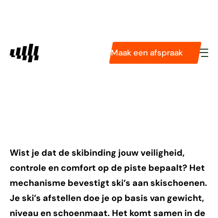
Diensten
Pasvormservice
Podologie
Hoe stel je ski’s af? (en
Maak een afspraak
Tarieven
Technologieën
dat is belangrijker dan
Over ons
je denkt)
Wist je dat de skibinding jouw veiligheid,
controle en comfort op de piste bepaalt? Het
mechanisme bevestigt ski’s aan skischoenen.
Je ski’s afstellen doe je op basis van gewicht,
niveau en schoenmaat. Het komt samen in de