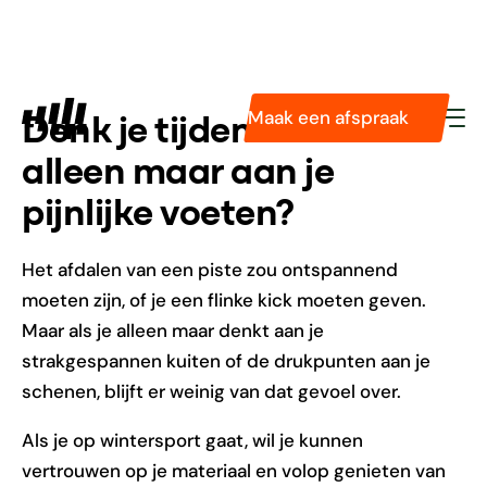
Diensten
Pasvormservice
Podologie
Maak een afspraak
Denk je tijdens het skiën
Tarieven
Technologieën
alleen maar aan je
Over ons
pijnlijke voeten?
Het afdalen van een piste zou ontspannend
moeten zijn, of je een flinke kick moeten geven.
Maar als je alleen maar denkt aan je
strakgespannen kuiten of de drukpunten aan je
schenen, blijft er weinig van dat gevoel over.
Als je op wintersport gaat, wil je kunnen
vertrouwen op je materiaal en volop genieten van