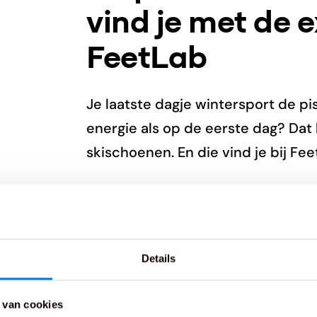
vind je met de 
FeetLab
Je laatste dagje wintersport de pi
energie als op de eerste dag? Dat
skischoenen. En die vind je bij Fee
Onze specialisten meten, analyse
voet. Geen gok, geen compromis. Al
dat met een voldaan gevoel, in pla
Details
voeten en schenen aantreft.
Eindelijk weer plezier van je skiva
 van cookies