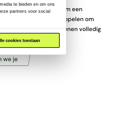
 media te bieden en om ons
behandeling. Maak daarom een
onze partners voor social
j FeetLab, die staan te popelen om
. Wij maken de skischoenen volledig
lle cookies toestaan
n we je