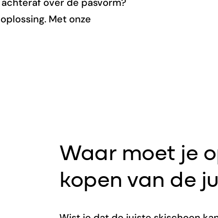
e achteraf over de pasvorm?
oplossing. Met onze
Waar moet je op
kopen van de ju
Wist je dat de juiste skischoen ka