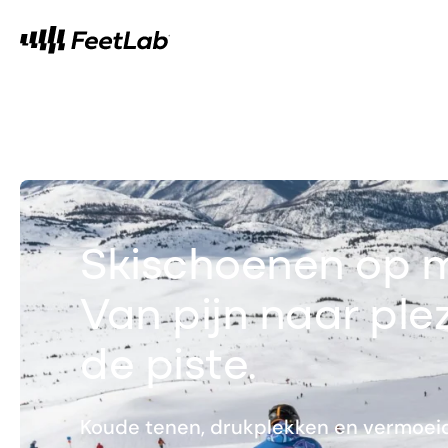
Skischoenen op 
Van pijn naar ple
de piste.
Koude tenen, drukplekken en vermoei