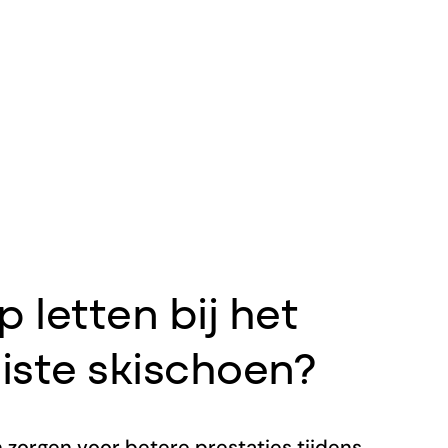
 letten bij het
iste skischoen?
n zorgen voor betere prestaties tijdens