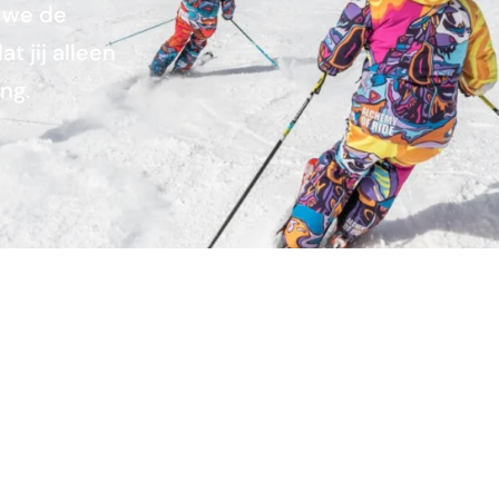
n we de
t jij alleen
ng.