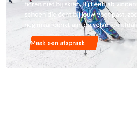
horen niet bij skiën. Bij FeetLab vinde
schoen die écht bij jouw voet past, zoda
nog maar denkt aan de volgende afdali
Maak een afspraak