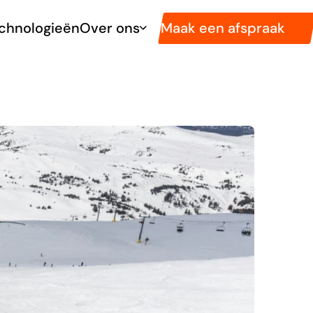
Maak een afspraak
chnologieën
Over ons