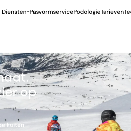
Diensten
Pasvormservice
Podologie
Tarieven
Te
maat.
zier op
de kuiten