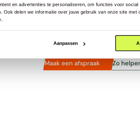
ent en advertenties te personaliseren, om functies voor social
Je voeten verdienen een betere 
. Ook delen we informatie over jouw gebruik van onze site met 
afspraak bij één van de experts bi
e.
jouw perfecte skischoen te vinden
op maat.
Aanpassen
A
Maak een afspraak
Zo helpe